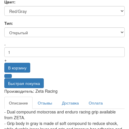
Цвет:
Тип:
-
+
В корзину
Быстрая покупка
Производитель:
Zeta Racing
Описание
Отзывы
Доставка
Оплата
- Dual compound motocross and enduro racing grip available
from ZETA.
- Grip body in gray is made of soft compound to reduce shock,
while durable inner layer and grip end improve bar adhesion and